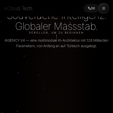
eCloud Tech.
eCloud Tech.
eCloud Tech.
DE
DE
S
o
u
v
e
r
a
e
n
e
I
n
t
e
l
l
i
g
e
n
z
.
G
l
o
b
a
l
e
r
M
a
s
s
s
t
a
b
.
SCROLLEN, UM ZU BEGINNEN
AIGENCY V4 — eine multimodale KI-Architektur mit 128 Milliarden
Parametern, von Anfang an auf Türkisch ausgelegt.