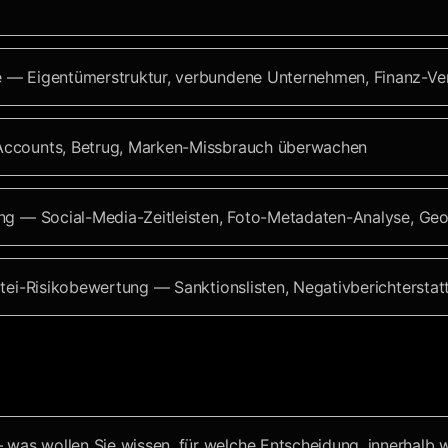
— Eigentümerstruktur, verbundene Unternehmen, Finanz-Ver
ccounts, Betrug, Marken-Missbrauch überwachen
ng — Social-Media-Zeitleisten, Foto-Metadaten-Analyse, Geo
ei-Risikobewertung — Sanktionslisten, Negativberichterstattu
was wollen Sie wissen, für welche Entscheidung, innerhalb 