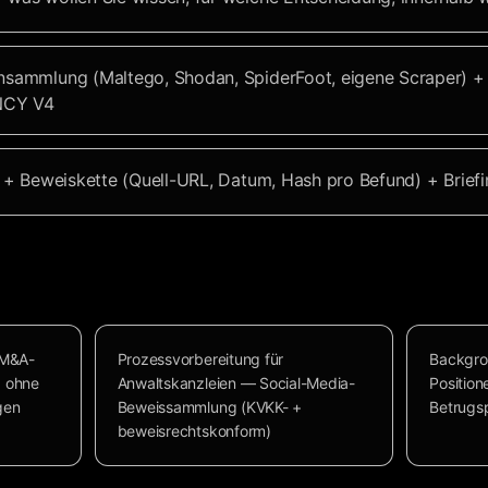
nsammlung (Maltego, Shodan, SpiderFoot, eigene Scraper) +
ENCY V4
n + Beweiskette (Quell-URL, Datum, Hash pro Befund) + Brie
 M&A-
Prozessvorbereitung für
Backgro
, ohne
Anwaltskanzleien — Social-Media-
Position
gen
Beweissammlung (KVKK- +
Betrugs
beweisrechtskonform)