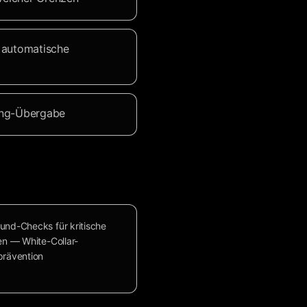
 automatische
fing-Übergabe
und-Checks für kritische
en — White-Collar-
prävention