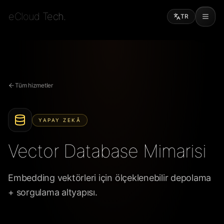
eCloud Tech.
TR
Tüm hizmetler
YAPAY ZEKÂ
Vector Database Mimarisi
Embedding vektörleri için ölçeklenebilir depolama
+ sorgulama altyapısı.