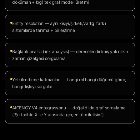
döküman + log) tek graf modeli üretimi
Entity resolution — aynı kişiyi/şirketi/varlığı farklı
sistemlerde tanıma + birleştirme
Bağlantı analizi (link analysis) — derecelendirilmiş yakınlık +
zaman çizelgesi sorgulama
Yetkilendirme katmanları — hangi rol hangi düğümü görür,
hangi ilişkiyi sorgular
AIGENCY V4 entegrasyonu — doğal dilde graf sorgulama
('Şu tarihte X ile Y arasında geçen tüm iletişim')