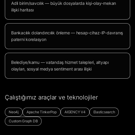
Adli birim/savcılık — büyük dosyalarda kişi-olay-mekan
ilişki haritası
Bankacılık dolandırıcılık önleme — hesap-cihaz-IP-davranış
paterni korelasyon
Belediye/kamu — vatandaş hizmet talepleri, altyapı
olayları, sosyal medya sentiment arası ilişki
Çalıştığımız araçlar ve teknolojiler
Neo4j
Apache TinkerPop
AIGENCY V4
Elasticsearch
Custom Graph DB