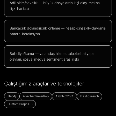
Adli birim/savcılık — büyük dosyalarda kişi-olay-mekan
ilişki haritası
Bankacılık dolandırıcılık önleme — hesap-cihaz-IP-davranış
paterni korelasyon
Belediye/kamu — vatandaş hizmet talepleri, altyapı
olayları, sosyal medya sentiment arası ilişki
Çalıştığımız araçlar ve teknolojiler
Neo4j
Apache TinkerPop
AIGENCY V4
Elasticsearch
Custom Graph DB