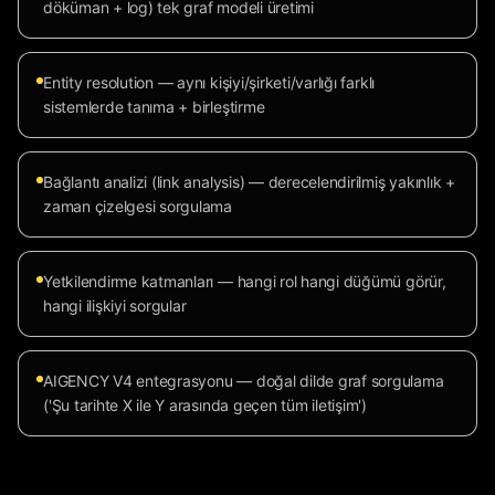
döküman + log) tek graf modeli üretimi
Entity resolution — aynı kişiyi/şirketi/varlığı farklı
sistemlerde tanıma + birleştirme
Bağlantı analizi (link analysis) — derecelendirilmiş yakınlık +
zaman çizelgesi sorgulama
Yetkilendirme katmanları — hangi rol hangi düğümü görür,
hangi ilişkiyi sorgular
AIGENCY V4 entegrasyonu — doğal dilde graf sorgulama
('Şu tarihte X ile Y arasında geçen tüm iletişim')