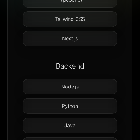
Tailwind CSS
Next.js
Backend
Node.js
Python
Java