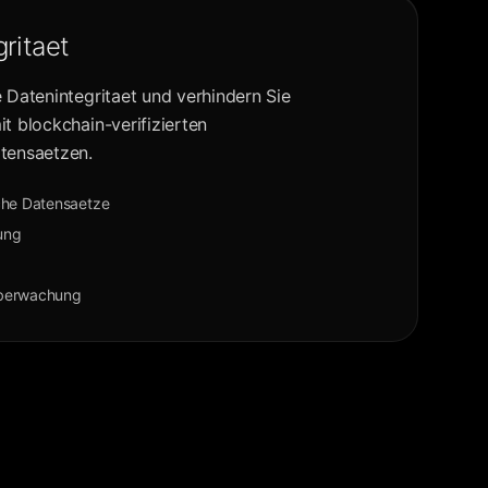
ritaet
e Datenintegritaet und verhindern Sie
t blockchain-verifizierten
tensaetzen.
che Datensaetze
rung
berwachung