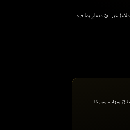
العملاء) عبر أيّ مسارٍ بما فيه
مهيديةٍ مجّانية. تُسلّم المكالمةُ التي تَستغرق ٣٠ إلى ٦٠ دقيقة نطاقَ ميزانية ومنهجًا