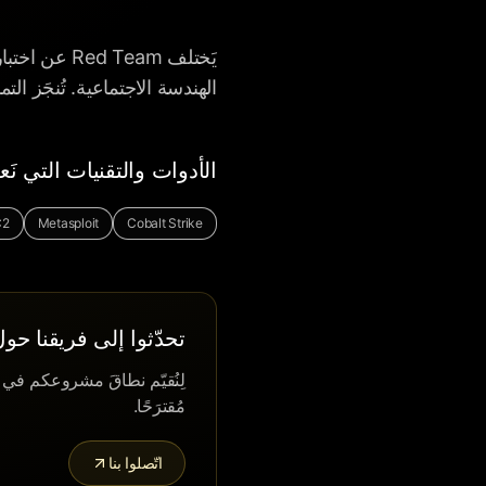
يَختلف Team
الهندسة الاجتماعية. تُنجَز التمار
الأدوات والتقنيات التي نَع
C2
Metasploit
Cobalt Strike
تحدّثوا إلى فريقنا حو
مُقترَحًا.
اتّصلوا بنا