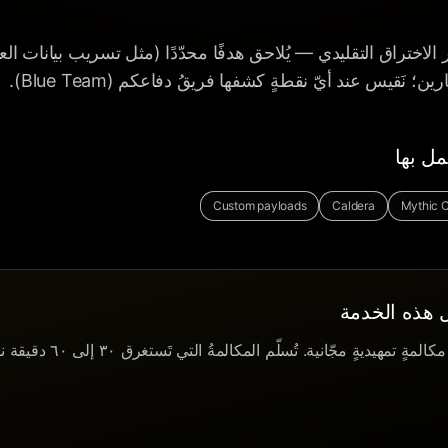
Red  عن اختبار الاختراق التقليدي — يُلاحق هدفًا محدّدًا (مثل تسريب بيانات 
ين؛ نَقيس عند أيّ نقطةٍ كشفها فريقُ دفاعكم (Blue Team).
مل بها
Custom payloads
Caldera
Mythic 
ل هذه الخدمة
لِنُقيّم نطاقَ مشروعكم في مكالمةٍ ت