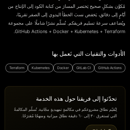
مُكوَّن بشكلٍ صحيح يَختصر المسارَ من كتابة الكود إلى الإنتاج من
أيّامٍ إلى دقائق، يَخفض نسبَ الخطأ اليدوي إلى الصفر تقريبًا،
ويُضاعف سرعةَ تسليم فريقكم. نُسلّم نشرًا شاملًا على مجموعة
GitHub Actions + Docker + Kubernetes + Terraform.
الأدوات والتقنيات التي نَعمل بها
Terraform
Kubernetes
Docker
GitLab CI
GitHub Actions
تحدّثوا إلى فريقنا حول هذه الخدمة
لِنُقيّم نطاقَ مشروعكم في مكالمةٍ تمهيديةٍ مجّانية. تُسلّم المكالمةُ
التي تَستغرق ٣٠ إلى ٦٠ دقيقة نطاقَ ميزانية ومنهجًا مُقترَحًا.