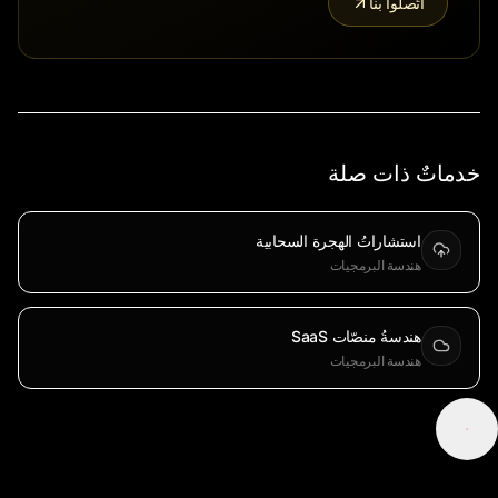
اتّصلوا بنا
خدماتٌ ذات صلة
استشاراتُ الهجرة السحابية
هندسة البرمجيات
هندسةُ منصّات SaaS
هندسة البرمجيات