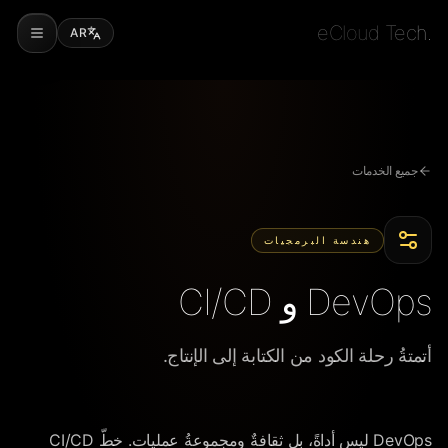
eCloud Tech.
AR
جميع الخدمات
هندسة البرمجيات
DevOps و CI/CD
أتمتةُ رحلة الكود من الكتابة إلى الإنتاج.
DevOps ليس أداةً، بل ثقافةٌ ومجموعةُ عمليات. خطّ CI/CD