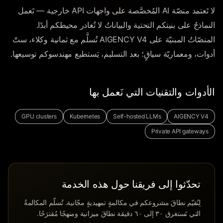
لا تَعتمد منصّة AI المُخصَّصة على واجهات API خارجية — تَعمل
النماذجُ على بنيتكم التحتية والبياناتُ لا تُغادر محيطكم أبدًا.
المنصّاتُ المبنيّة على AIGENCY V4 تُسلَّم مع ثمانية وكلاء، ستّ
أدوات، ومعماريّة سياقٍ؛ بعد التسليم، يَستطيع مهندسوكم توسيعها.
الأدوات والتقنيات التي نَعمل بها
GPU clusters
Kubernetes
Self-hosted LLMs
AIGENCY V4
Private API gateways
تحدّثوا إلى فريقنا حول هذه الخدمة
لِنُقيّم نطاقَ مشروعكم في مكالمةٍ تمهيديةٍ مجّانية. تُسلّم المكالمةُ
التي تَستغرق ٣٠ إلى ٦٠ دقيقة نطاقَ ميزانية ومنهجًا مُقترَحًا.