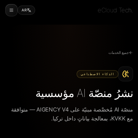
eCloud Tech.
AR
جميع الخدمات
الذكاء الاصطناعي
نشرُ منصّة AI مؤسسية
منصّة AI مُخصَّصة مبنيّة على AIGENCY V4 — متوافقة
مع KVKK، بمعالجة بياناتٍ داخل تركيا.