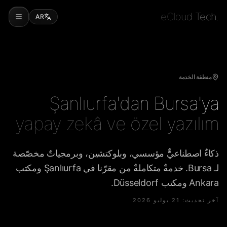
eCloud Tech.
AR
منطقة الخدمة
Şanlıurfa'dan Bursa'ya
yapay zekâ ve özel yazılım
ذكاءٌ اصطناعيٌّ مؤسسي، وبلوكتشين، وبرمجياتٌ مخصّصة
لـ Bursa. خدمةٌ متكاملةٌ من مقرّنا في Şanlıurfa ومكتب
Ankara ومكتب Düsseldorf.
آخر تحديث
:
21 يوليو 2026