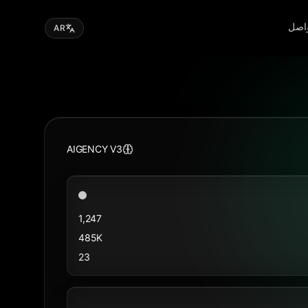
اصل
AR
AIGENCY V3
1,247
485K
23