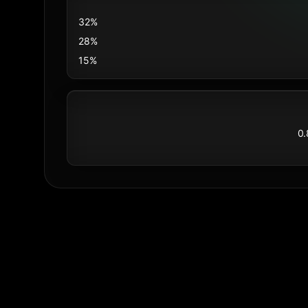
32%
28%
15%
0.